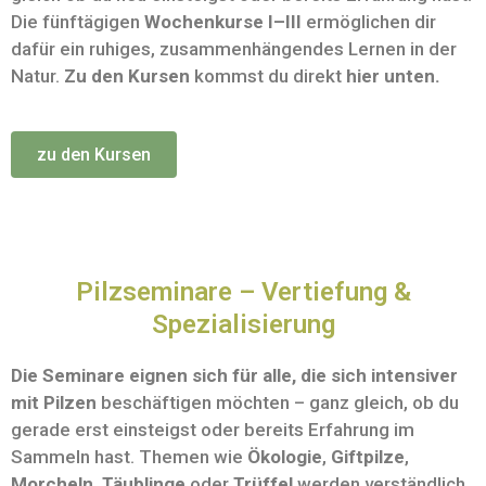
Die fünftägigen
Wochenkurse I–III
ermöglichen dir
dafür ein ruhiges, zusammenhängendes Lernen in der
Natur.
Zu den
Kursen
kommst du direkt
hier unten.
zu den Kursen
Pilzseminare – Vertiefung &
Spezialisierung
Die Seminare eignen sich für alle, die sich intensiver
mit
Pilzen
beschäftigen möchten – ganz gleich, ob du
gerade erst einsteigst oder bereits Erfahrung im
Sammeln hast. Themen wie
Ökologie
,
Giftpilze
,
Morcheln
,
Täublinge
oder
Trüffel
werden verständlich