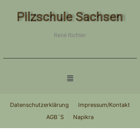
Pilzschule Sachsen
René Richter
Datenschutzerklärung
Impressum/Kontakt
AGB´S
Napikra